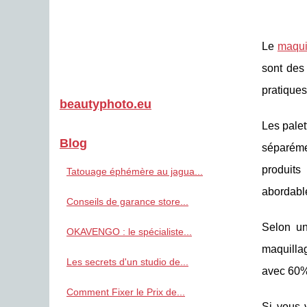
Le
maqui
sont des
pratiques
beautyphoto.eu
Les palet
Blog
séparémen
produits
Tatouage éphémère au jagua...
abordable
Conseils de garance store...
Selon un
OKAVENGO : le spécialiste...
maquillag
Les secrets d'un studio de...
avec 60% 
Comment Fixer le Prix de...
Si vous 