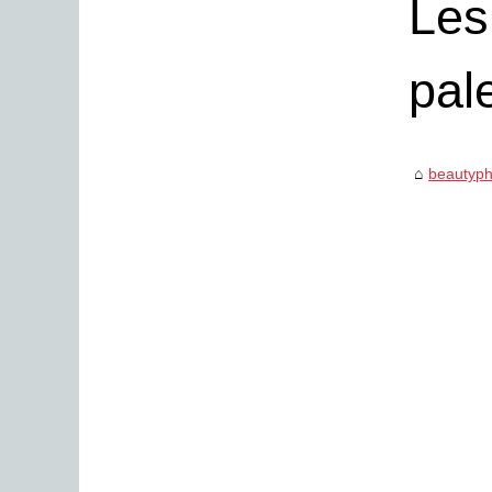
Les
pal
beautyph