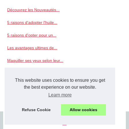
Découvrez les Nouveautés...
5 raisons d'adopter l'huile...
5 raisons d'opter pour un...
Les avantages ultimes de...
Maquiller ses yeux selon leur...
Sexy
This website uses cookies to ensure you get
La Fusion du Luxe et de...
the best experience on our website.
Learn more
Pourquoi le vernis à ongles...
Refuse Cookie
Allow cookies
© 2026
Beautyphoto.eu
/
Cookies Policy
/
RSS
en