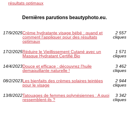
résultats optimaux
Dernières parutions beautyphoto.eu.
17/9/2025
Crème hydratante visage bébé : quand et
2 557
comment l'appliquer pour des résultats
cliques
optimaux
17/2/2025
Réduire le Vieillissement Cutané avec un
1 571
Masque Hydratant Certifié Bio
cliques
14/4/2023
Douce et efficace : découvrez l'huile
3 462
demaquillante naturelle !
cliques
08/2/2023
Les bienfaits des crèmes solaires teintées
2 944
pour le visage
cliques
13/8/2022
Tatouages de femmes polynésiennes : A quoi
3 342
ressemblent-ils ?
cliques