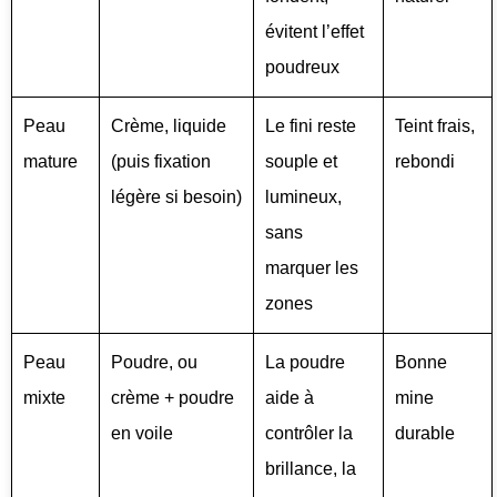
évitent l’effet
poudreux
Peau
Crème, liquide
Le fini reste
Teint frais,
mature
(puis fixation
souple et
rebondi
légère si besoin)
lumineux,
sans
marquer les
zones
Peau
Poudre, ou
La poudre
Bonne
mixte
crème + poudre
aide à
mine
en voile
contrôler la
durable
brillance, la