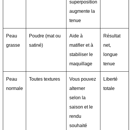
superposition
augmente la
tenue
Peau
Poudre (mat ou
Aide à
Résultat
grasse
satiné)
matifier et à
net,
stabiliser le
longue
maquillage
tenue
Peau
Toutes textures
Vous pouvez
Liberté
normale
alterner
totale
selon la
saison et le
rendu
souhaité