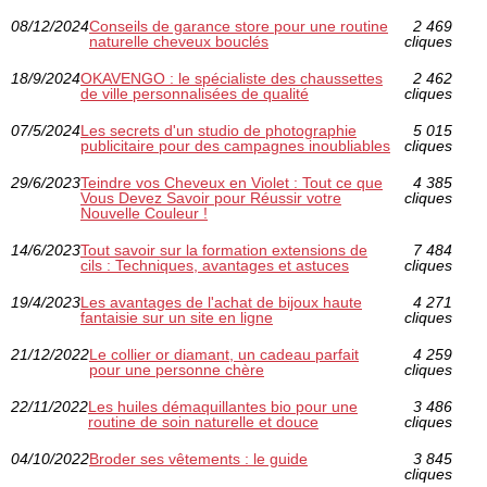
08/12/2024
Conseils de garance store pour une routine
2 469
naturelle cheveux bouclés
cliques
18/9/2024
OKAVENGO : le spécialiste des chaussettes
2 462
de ville personnalisées de qualité
cliques
07/5/2024
Les secrets d'un studio de photographie
5 015
publicitaire pour des campagnes inoubliables
cliques
29/6/2023
Teindre vos Cheveux en Violet : Tout ce que
4 385
Vous Devez Savoir pour Réussir votre
cliques
Nouvelle Couleur !
14/6/2023
Tout savoir sur la formation extensions de
7 484
cils : Techniques, avantages et astuces
cliques
19/4/2023
Les avantages de l'achat de bijoux haute
4 271
fantaisie sur un site en ligne
cliques
21/12/2022
Le collier or diamant, un cadeau parfait
4 259
pour une personne chère
cliques
22/11/2022
Les huiles démaquillantes bio pour une
3 486
routine de soin naturelle et douce
cliques
04/10/2022
Broder ses vêtements : le guide
3 845
cliques