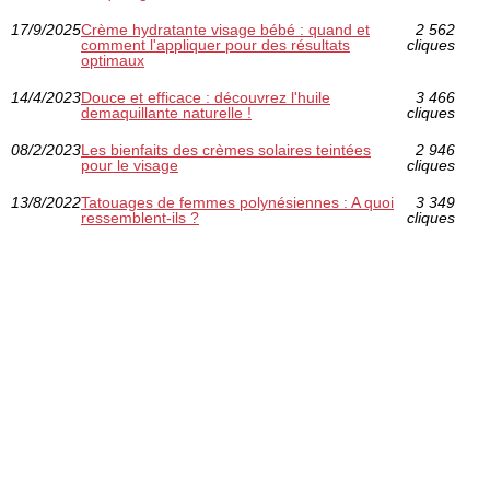
17/9/2025
Crème hydratante visage bébé : quand et
2 562
comment l'appliquer pour des résultats
cliques
optimaux
14/4/2023
Douce et efficace : découvrez l'huile
3 466
demaquillante naturelle !
cliques
08/2/2023
Les bienfaits des crèmes solaires teintées
2 946
pour le visage
cliques
13/8/2022
Tatouages de femmes polynésiennes : A quoi
3 349
ressemblent-ils ?
cliques