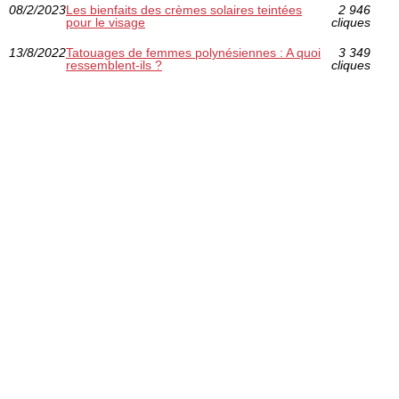
08/2/2023
Les bienfaits des crèmes solaires teintées
2 946
pour le visage
cliques
13/8/2022
Tatouages de femmes polynésiennes : A quoi
3 349
ressemblent-ils ?
cliques